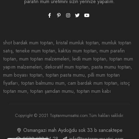
parafin mum üretimini sizin yerinize yapalım.
shot bardak mum toptan, kristal mumluk toptan, mumluk toptan
satış, teneke mum toptan, kaktüs mum toptan, mum parafin
toptan, mum toptan malzemeleri, ledli mum toptan, toptan mum
yapım malzemeleri, dekoratif mum toptan, pasta mumu toptan,
mum boyası toptan, toptan pasta mumu, pilli mum toptan
fiyatları, toptan balmumu mum, cam bardak mum toptan, istoç
toptan mum, toptan şamdan mumu, toptan mum kabı
Copyright © 2021 Toptanmumsatisi.com.Tüm hakları saklıdır.
Osmangazi mah Aydoğdu sok 33 b sancaktepe
0532 682 24 28
info@toptanmumsatisi.com