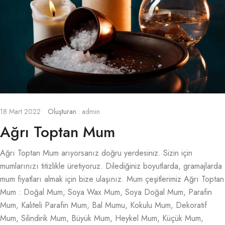
18 Mart 2022
Oluşturan :
admin
Ağrı Toptan Mum
Ağrı Toptan Mum arıyorsanız doğru yerdesiniz. Sizin için
mumlarınızı titizlikle üretiyoruz. Dilediğiniz boyutlarda, gramajlarda
mum fiyatları almak için bize ulaşınız. Mum çeşitlerimiz Ağrı Toptan
Mum : Doğal Mum, Soya Wax Mum, Soya Doğal Mum, Parafin
Mum, Kaliteli Parafin Mum, Bal Mumu, Kokulu Mum, Dekoratif
Mum, Silindirik Mum, Büyük Mum, Heykel Mum, Küçük Mum,