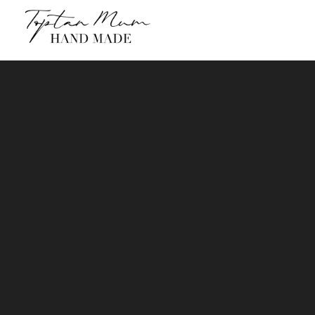
MUM
Afyonkarahisar Toptan Mum
18 Mart 2022
Oluşturan :
admin