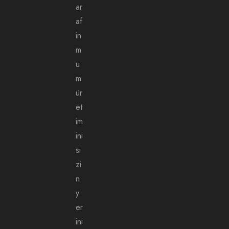
ar
af
in
m
u
m
ür
et
im
ini
si
zi
n
y
er
ini