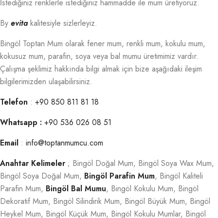
İstediğiniz renklerle istediğiniz hammadde ile mum üretiyoruz.
By
evita
kalitesiyle sizlerleyiz.
Bingöl Toptan Mum olarak fener mum, renkli mum, kokulu mum,
kokusuz mum, parafin, soya veya bal mumu üretimimiz vardır.
Çalışma şeklimiz hakkında bilgi almak için bize aşağıdaki ileşim
bilgilerimizden ulaşabilirsiniz.
Telefon
:
+90 850 811 81 18
Whatsapp :
+90 536 026 08 51
Email
:
info@toptanmumcu.com
Anahtar Kelimeler
; Bingöl Doğal Mum, Bingöl Soya Wax Mum,
Bingöl Soya Doğal Mum,
Bingöl Parafin Mum
, Bingöl Kaliteli
Parafin Mum,
Bingöl Bal Mumu
, Bingöl Kokulu Mum, Bingöl
Dekoratif Mum, Bingöl Silindirik Mum, Bingöl Büyük Mum, Bingöl
Heykel Mum, Bingöl Küçük Mum, Bingöl Kokulu Mumlar, Bingöl