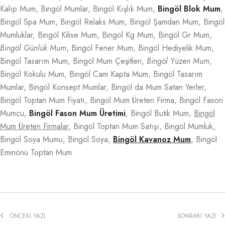
Kalıp Mum, Bingöl Mumlar, Bingöl Kışlık Mum,
Bingöl Blok Mum
,
Bingöl Spa Mum, Bingöl Relaks Mum, Bingöl Şamdan Mum, Bingöl
Mumluklar, Bingöl Kilise Mum, Bingöl Kg Mum, Bingöl Gr Mum,
Bingöl Günlük Mum
, Bingöl Fener Mum, Bingöl Hediyelik Mum,
Bingöl Tasarım Mum, Bingöl Mum Çeşitleri,
Bingöl Yüzen Mum
,
Bingöl Kokulu Mum, Bingöl Cam Kapta Mum, Bingöl Tasarım
Mumlar, Bingöl Konsept Mumlar, Bingöl da Mum Satan Yerler,
Bingöl Toptan Mum Fiyatı, Bingöl Mum Üreten Firma, Bingöl Fason
Mumcu,
Bingöl Fason Mum Üretimi
, Bingöl Butik Mum,
Bingöl
Mum Üreten Firmalar
, Bingöl Toptan Mum Satışı, Bingöl Mumluk,
Bingöl Soya Mumu, Bingöl Soya,
Bingöl Kavanoz Mum
, Bingöl
Eminönü Toptan Mum
ÖNCEKI YAZI
SONRAKI YAZI