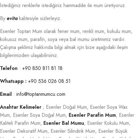
İstediğiniz renklerle istediğiniz hammadde ile mum üretiyoruz.
By
evita
kalitesiyle sizlerleyiz.
Esenler Toptan Mum olarak fener mum, renkli mum, kokulu mum,
kokusuz mum, parafin, soya veya bal mumu üretimimiz vardır.
Çalışma şeklimiz hakkında bilgi almak için bize aşağıdaki ileşim
bilgilerimizden ulaşabilirsiniz.
Telefon
:
+90 850 811 81 18
Whatsapp :
+90 536 026 08 51
Email
:
info@toptanmumcu.com
Anahtar Kelimeler
; Esenler Doğal Mum, Esenler Soya Wax
Mum, Esenler Soya Doğal Mum,
Esenler Parafin Mum
, Esenler
Kaliteli Parafin Mum,
Esenler Bal Mumu
, Esenler Kokulu Mum,
Esenler Dekoratif Mum, Esenler Silindirik Mum, Esenler Büyük