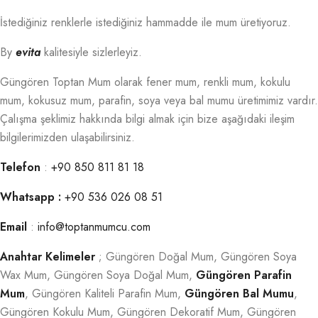
İstediğiniz renklerle istediğiniz hammadde ile mum üretiyoruz.
By
evita
kalitesiyle sizlerleyiz.
Güngören Toptan Mum olarak fener mum, renkli mum, kokulu
mum, kokusuz mum, parafin, soya veya bal mumu üretimimiz vardır.
Çalışma şeklimiz hakkında bilgi almak için bize aşağıdaki ileşim
bilgilerimizden ulaşabilirsiniz.
Telefon
:
+90 850 811 81 18
Whatsapp :
+90 536 026 08 51
Email
:
info@toptanmumcu.com
Anahtar Kelimeler
; Güngören Doğal Mum, Güngören Soya
Wax Mum, Güngören Soya Doğal Mum,
Güngören Parafin
Mum
, Güngören Kaliteli Parafin Mum,
Güngören Bal Mumu
,
Güngören Kokulu Mum, Güngören Dekoratif Mum, Güngören