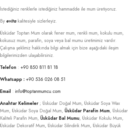
İstediğiniz renklerle istediğiniz hammadde ile mum üretiyoruz.
By
evita
kalitesiyle sizlerleyiz.
Üsküdar Toptan Mum olarak fener mum, renkli mum, kokulu mum,
kokusuz mum, parafin, soya veya bal mumu üretimimiz vardır.
Çalışma şeklimiz hakkında bilgi almak için bize aşağıdaki ileşim
bilgilerimizden ulaşabilirsiniz.
Telefon
:
+90 850 811 81 18
Whatsapp :
+90 536 026 08 51
Email
:
info@toptanmumcu.com
Anahtar Kelimeler
; Üsküdar Doğal Mum, Üsküdar Soya Wax
Mum, Üsküdar Soya Doğal Mum,
Üsküdar Parafin Mum
, Üsküdar
Kaliteli Parafin Mum,
Üsküdar Bal Mumu
, Üsküdar Kokulu Mum,
Üsküdar Dekoratif Mum, Üsküdar Silindirik Mum, Üsküdar Büyük